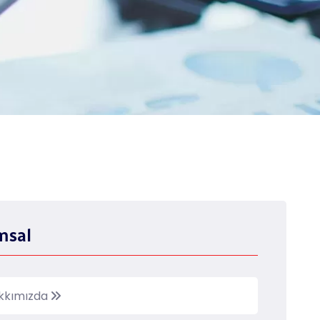
msal
kkımızda