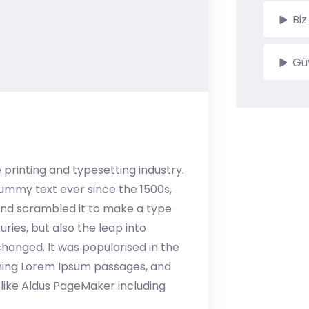
Biz
Güv
 printing and typesetting industry.
ummy text ever since the 1500s,
and scrambled it to make a type
ries, but also the leap into
changed. It was popularised in the
ining Lorem Ipsum passages, and
like Aldus PageMaker including