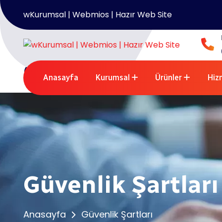
wKurumsal | Webmios | Hazır Web Site
Anasayfa
/
Güvenlik Şartları
Güvenlik Şartları
Anasayfa
Kurumsal
Ürünler
Hiz
Güvenlik Şartları
Anasayfa
Güvenlik Şartları