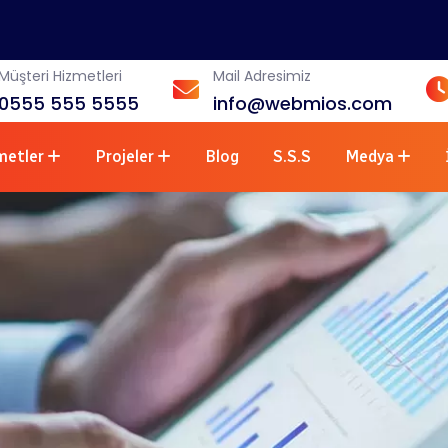
Müşteri Hizmetleri
Mail Adresimiz
0555 555 5555
info@webmios.com
metler
Projeler
Blog
S.S.S
Medya