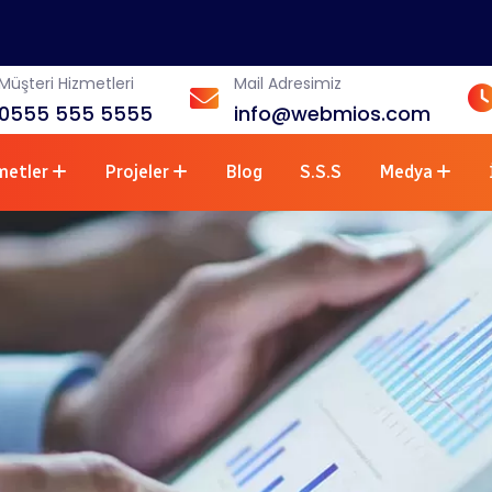
Müşteri Hizmetleri
Mail Adresimiz
0555 555 5555
info@webmios.com
metler
Projeler
Blog
S.S.S
Medya