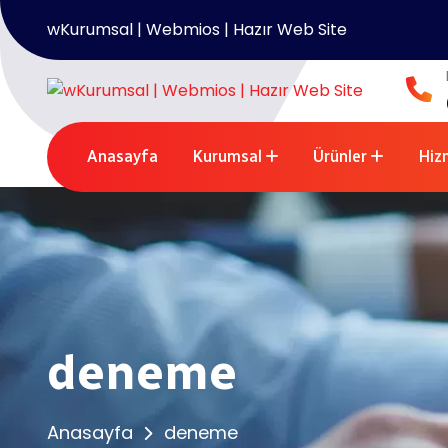
wKurumsal | Webmios | Hazır Web Site
Anasayfa
/
deneme
deneme
Anasayfa
Kurumsal
Ürünler
Hiz
deneme
Anasayfa
deneme